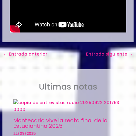
←
Entrada anterior
Entrada siguiente
→
Ultimas notas
Montecarlo vive la recta final de la
Estudiantina 2025
22/09/2025