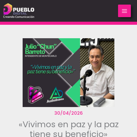
Ir
al
contenido
30/04/2026
«Vivimos en paz y la paz
tiene su beneficio»