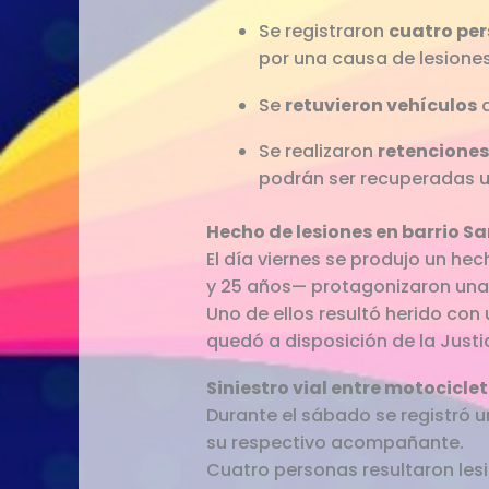
Se registraron
cuatro pe
por una causa de lesione
Se
retuvieron vehículos
q
Se realizaron
retenciones
podrán ser recuperadas un
Hecho de lesiones en barrio S
El día viernes se produjo un he
y 25 años— protagonizaron una
Uno de ellos resultó herido con 
quedó a disposición de la Justi
Siniestro vial entre motociclet
Durante el sábado se registró 
su respectivo acompañante.
Cuatro personas resultaron les