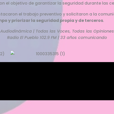
on el objetivo de garantizar la seguridad durante las c
stacaron el trabajo preventivo y solicitaron a la comu
mpo y priorizar la seguridad propia y de terceros
.
Audiodinámica | Todas las Voces, Todas las Opiniones
Radio El Pueblo 102.9 FM | 33 años comunicando