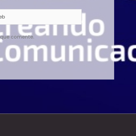
b
z que comente.