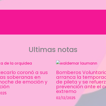
Ultimas notas
ecarlo coronó a sus
Bomberos Voluntario
as soberanas en
arranca la tempora
noche de emoción y
de pileta y se refuerz
ición
prevención ante el c
extremo
2025
02/12/2025