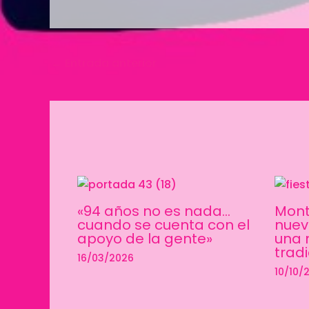
←
Entrada anterior
«94 años no es nada…
Mont
cuando se cuenta con el
nuev
apoyo de la gente»
una 
trad
16/03/2026
10/10/