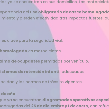
dos ya se encuentran en sus domicilios. Las motociclet
importancia del
uso obligatorio de casco homologad
imiento y pierden efectividad tras impactos fuertes,
es clave para la seguridad vial:
 homologado
en motocicletas.
xima de ocupantes
permitidos por vehículo.
sistemas de retención infantil
adecuados.
locidad y las normas de tránsito vigentes.
n de año
 que ya se encuentran
diagramados operativos especi
 madrugadas del
25 de diciembre y 1 de enero
, con refu