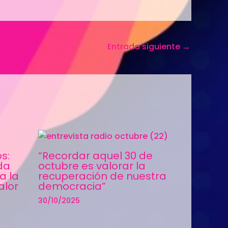
Entrada siguiente
→
s:
“Recordar aquel 30 de
da
octubre es valorar la
a la
recuperación de nuestra
alor
democracia”
30/10/2025