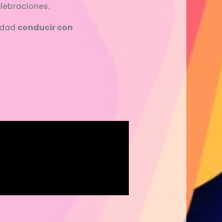
elebraciones.
nidad
conducir con