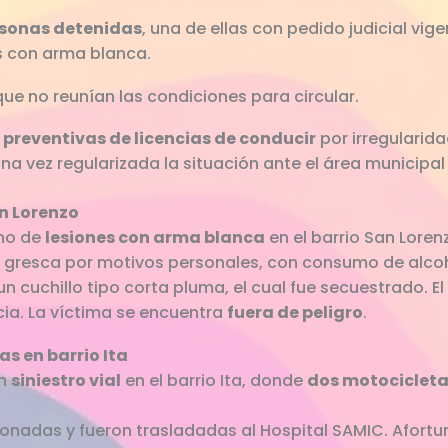
rsonas detenidas
, una de ellas con pedido judicial vig
s con arma blanca.
ue no reunían las condiciones para circular.
 preventivas de licencias de conducir
por irregularida
a vez regularizada la situación ante el área municipal
an Lorenzo
cho de
lesiones con arma blanca
en el barrio San Lore
 gresca por motivos personales, con consumo de alcoh
un cuchillo tipo corta pluma, el cual fue secuestrado. E
cia. La víctima se encuentra
fuera de peligro
.
as en barrio Ita
un
siniestro vial
en el barrio Ita, donde
dos motocicleta
ionadas y fueron trasladadas al Hospital SAMIC. Afortu