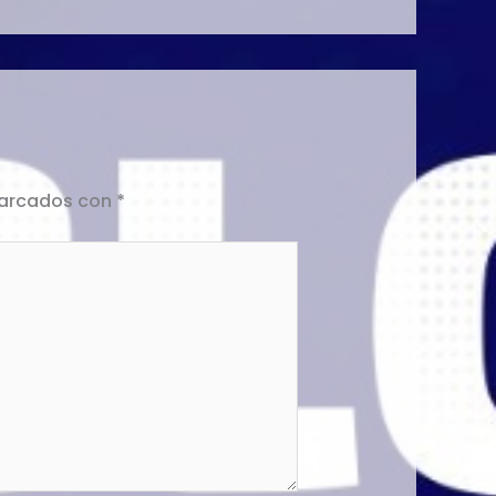
marcados con
*