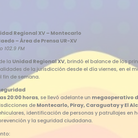
nidad Regional XV – Montecarlo
Haedo – Área de Prensa UR-XV
o 102.9 FM
 de la
Unidad Regional XV
, brindó el balance de los pr
lidades de la jurisdicción desde el día viernes, en el 
l fin de semana.
seguridad
 las 20:00 horas
, se llevó adelante un
megaoperativo d
risdicciones de
Montecarlo, Piray, Caraguatay y El Al
ehiculares, identificación de personas y patrullajes en 
a prevención y la seguridad ciudadana.
nto: