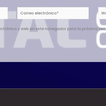
Correo
We
electrónico*
ctrónico y web en este navegador para la próxima ve