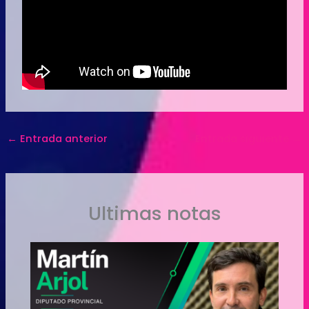
←
Entrada anterior
Entrada siguiente
→
Ultimas notas