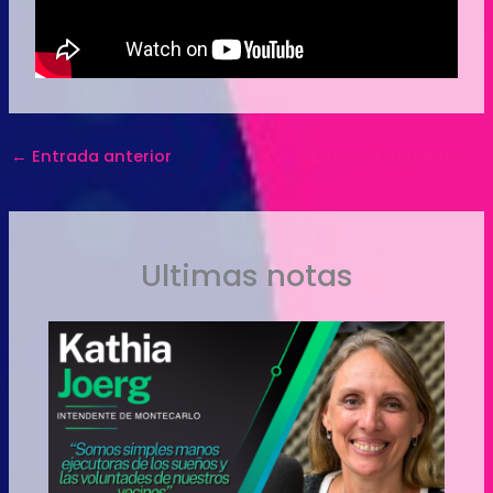
←
Entrada anterior
Entrada siguiente
→
Ultimas notas