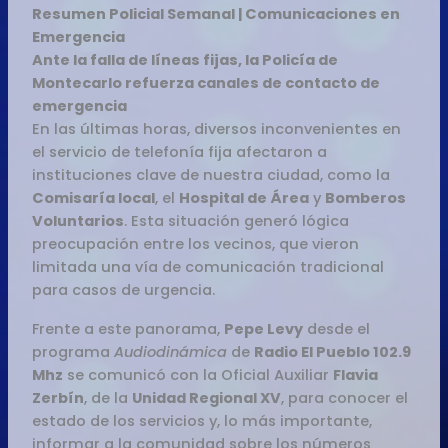
Resumen Policial Semanal | Comunicaciones en
Emergencia
Ante la falla de líneas fijas, la Policía de
Montecarlo refuerza canales de contacto de
emergencia
En las últimas horas, diversos inconvenientes en
el servicio de telefonía fija afectaron a
instituciones clave de nuestra ciudad, como la
Comisaría local
, el
Hospital de Área
y
Bomberos
Voluntarios
. Esta situación generó lógica
preocupación entre los vecinos, que vieron
limitada una vía de comunicación tradicional
para casos de urgencia.
Frente a este panorama,
Pepe Levy
desde el
programa
Audiodinámica
de
Radio El Pueblo 102.9
Mhz
se comunicó con la Oficial Auxiliar
Flavia
Zerbín
, de la
Unidad Regional XV
, para conocer el
estado de los servicios y, lo más importante,
informar a la comunidad sobre los números