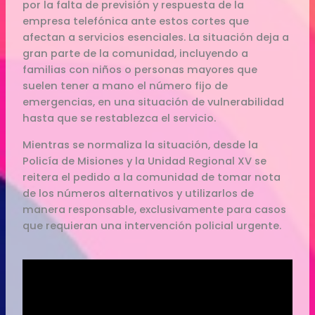
por la falta de previsión y respuesta de la
empresa telefónica ante estos cortes que
afectan a servicios esenciales. La situación deja a
gran parte de la comunidad, incluyendo a
familias con niños o personas mayores que
suelen tener a mano el número fijo de
emergencias, en una situación de vulnerabilidad
hasta que se restablezca el servicio.
Mientras se normaliza la situación, desde la
Policía de Misiones y la Unidad Regional XV se
reitera el pedido a la comunidad de tomar nota
de los números alternativos y utilizarlos de
manera responsable, exclusivamente para casos
que requieran una intervención policial urgente.