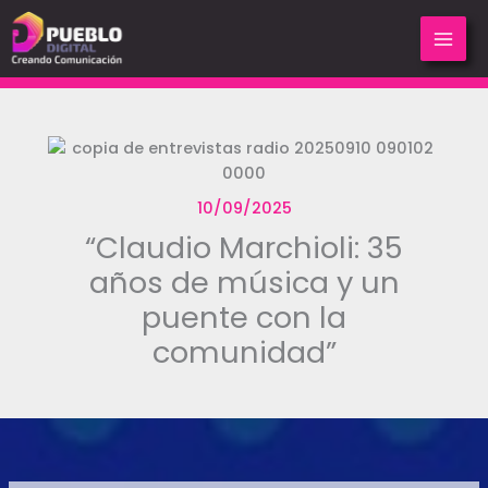
Ir
al
contenido
10/09/2025
“Claudio Marchioli: 35
años de música y un
puente con la
comunidad”