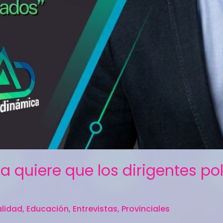
a quiere que los dirigentes pol
lidad
,
Educación
,
Entrevistas
,
Provinciales