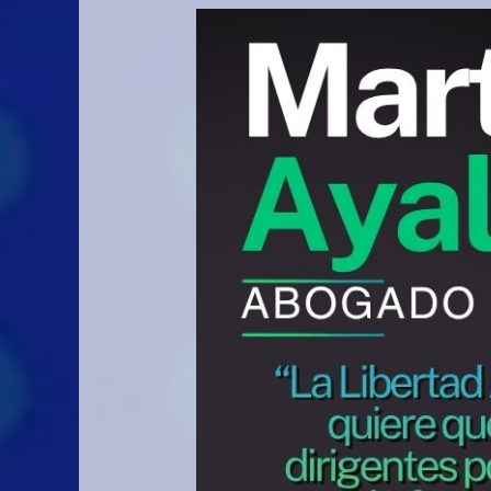
“La
Libertad
Avanza
quiere
que
los
dirigentes
políticos
estén
formados”