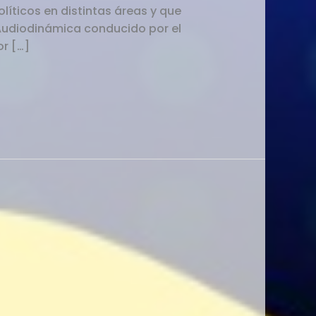
olíticos en distintas áreas y que
 Audiodinámica conducido por el
or […]