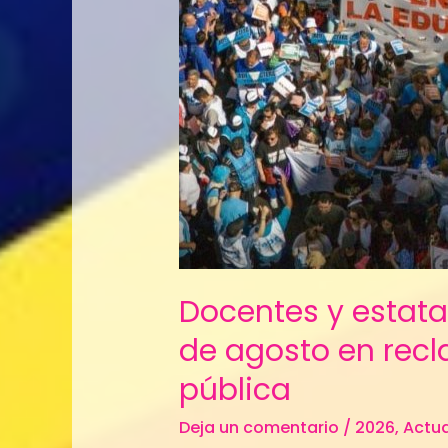
al
paro
nacional
este
3
de
agosto
en
reclamo
de
mejoras
salariales
Docentes y estata
y
de agosto en recl
mayor
inversión
pública
pública
Deja un comentario
/
2026
,
Actua