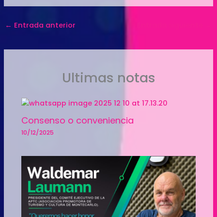
←
Entrada anterior
Entrada siguiente
→
Ultimas notas
Consenso o conveniencia
10/12/2025