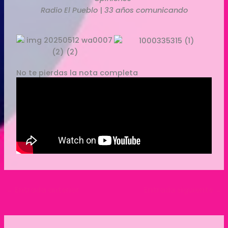
Radio El Pueblo
|
33 años comunicando
No te pierdas la nota completa
←
Entrada anterior
Entrada siguiente
→