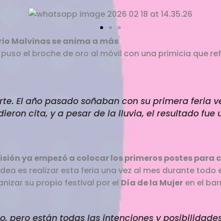
barrio Malvinas se anima a más
puso el broche de oro al móvil con una primicia que refl
.
te. El año pasado soñaban con su primera feria vec
ieron cita, y a pesar de la lluvia, el resultado fue 
isión ya empezó a colocar los primeros postes para c
idea es realizar esta feria una vez al mes durante todo e
nizar su propio festival por el
Día de la Mujer
en el barr
o, pero están todas las intenciones y posibilidade