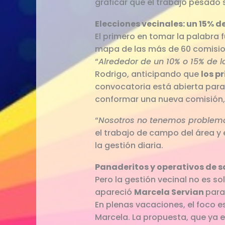
graficar que el trabajo pesado se
Elecciones vecinales: un 15% 
El primero en tomar la palabra 
mapa de las más de 60 comisio
“
Alrededor de un 10% o 15% de l
Rodrigo, anticipando que
los p
convocatoria está abierta para 
conformar una nueva comisión,
“
Nosotros no tenemos problema d
el trabajo de campo del área y 
la gestión diaria.
Panaderitos y operativos de s
Pero la gestión vecinal no es sol
apareció
Marcela Servian
para
En plenas vacaciones, el foco es
Marcela. La propuesta, que ya e