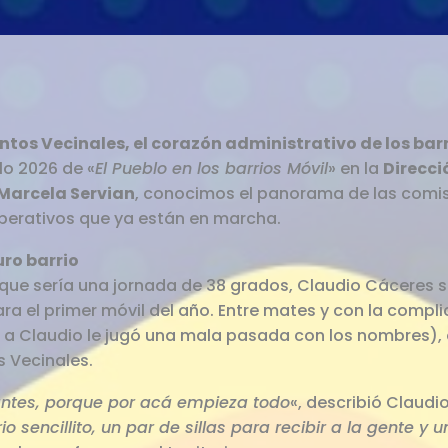
ntos Vecinales, el corazón administrativo de los bar
lo 2026 de «
El Pueblo en los barrios Móvil
» en la
Direcci
Marcela Servian
, conocimos el panorama de las comi
operativos que ya están en marcha.
uro barrio
 que sería una jornada de 38 grados, Claudio Cáceres se
a el primer móvil del año. Entre mates y con la compli
e a Claudio le jugó una mala pasada con los nombres), e
s Vecinales.
antes, porque por acá empieza todo
«, describió Claudi
io sencillito, un par de sillas para recibir a la gente 