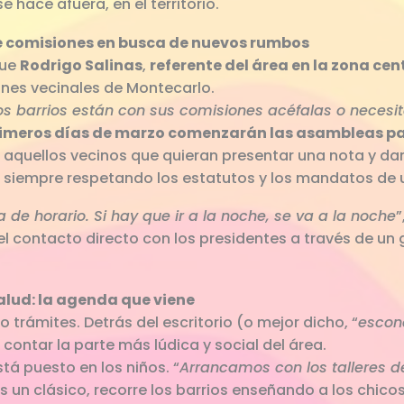
 hace afuera, en el territorio.
de comisiones en busca de nuevos rumbos
fue
Rodrigo Salinas
,
referente del área en la zona cen
nes vecinales de Montecarlo.
os barrios están con sus comisiones acéfalas o necesit
rimeros días de marzo comenzarán las asambleas pa
aquellos vecinos que quieran presentar una nota y dar 
 siempre respetando los estatutos y los mandatos de 
e horario. Si hay que ir a la noche, se va a la noche
”
el contacto directo con los presidentes a través de un
alud: la agenda que viene
o trámites. Detrás del escritorio (o mejor dicho, “
escon
 contar la parte más lúdica y social del área.
tá puesto en los niños. “
Arrancamos con los talleres d
s un clásico, recorre los barrios enseñando a los chico