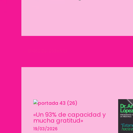
←
Entrada anterior
«Un 93% de capacidad y
mucha gratitud»
19/03/2026