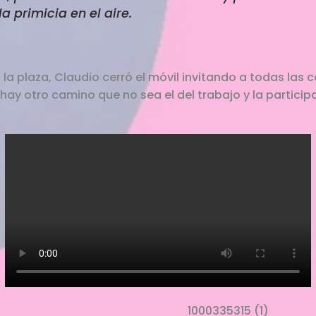
a primicia en el aire.
 la plaza, Claudio cerró el móvil invitando a todas las
ay otro camino que no sea el del trabajo y la participa