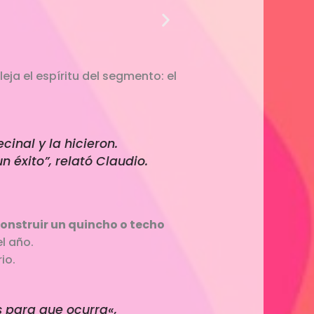
eja el espíritu del segmento: el
inal y la hicieron.
un éxito”, relató Claudio.
onstruir un quincho o techo
l año.
io.
s para que ocurra
«,