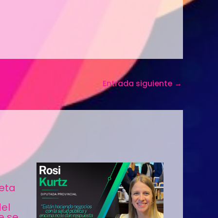
Entrada siguiente
→
leta
a
del
e se