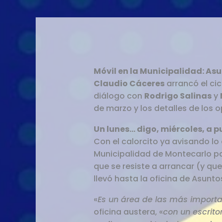
Móvil en la Municipalidad: Asu
Claudio Cáceres
arrancó el cic
diálogo con
Rodrigo Salinas
y
de marzo y los detalles de los 
Un lunes… digo, miércoles, a p
Con el calorcito ya avisando lo
Municipalidad de Montecarlo par
que se resiste a arrancar (y qu
llevó hasta la oficina de Asunto
«
Es un área de las más import
oficina austera, «
con un escritor