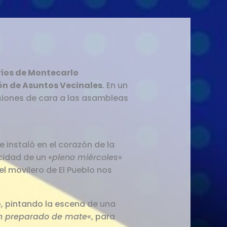
rios de Montecarlo
ón de Asuntos Vecinales
. En un
siones de cara a las asambleas
 instaló en el corazón de la
cidad de un «
pleno miércoles
»
l movilero de El Pueblo nos
o, pintando la escena de una
y un preparado de mate
«, para