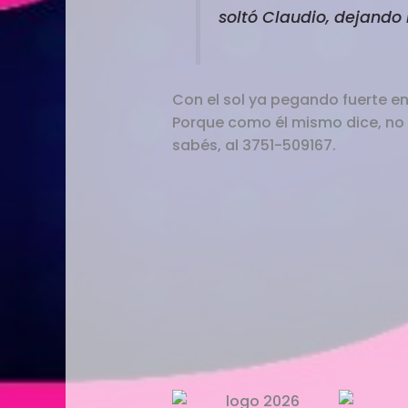
soltó Claudio, dejando l
Con el sol ya pegando fuerte en
Porque como él mismo dice, no h
sabés, al 3751-509167.