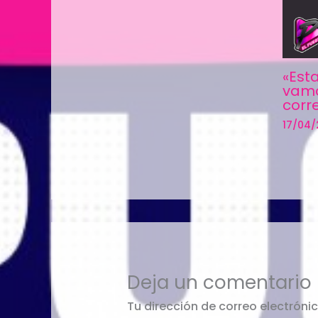
«Est
vamo
corr
17/04
Deja un comentario
Tu dirección de correo electróni