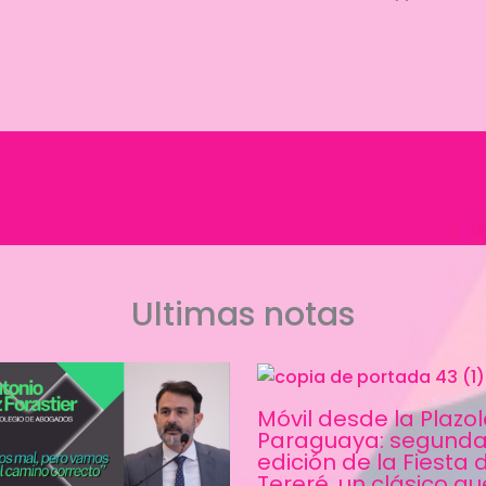
Ultimas notas
Móvil desde la Plazo
Paraguaya: segund
edición de la Fiesta 
Tereré, un clásico qu