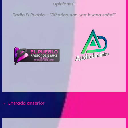
Opiniones”
Radio El Pueblo – “30 años, son una buena señal”
←
Entrada anterior
Entrada siguiente
→