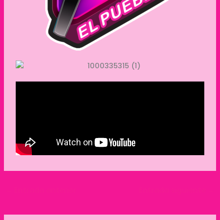
←
Entrada anterior
Entrada siguiente
→