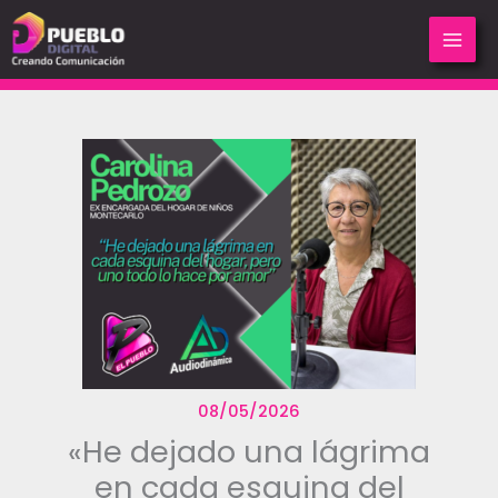
Ir
al
contenido
08/05/2026
«He dejado una lágrima
en cada esquina del