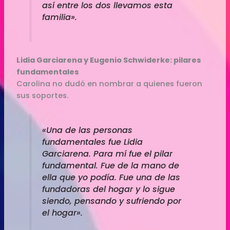
así entre los dos llevamos esta
familia».
Lidia Garciarena y Eugenio Schwiderke: pilares
fundamentales
Carolina no dudó en nombrar a quienes fueron
sus soportes.
«Una de las personas
fundamentales fue Lidia
Garciarena. Para mí fue el pilar
fundamental. Fue de la mano de
ella que yo podía. Fue una de las
fundadoras del hogar y lo sigue
siendo, pensando y sufriendo por
el hogar».