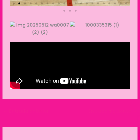
←
Entrada anterior
Entrada siguiente
→