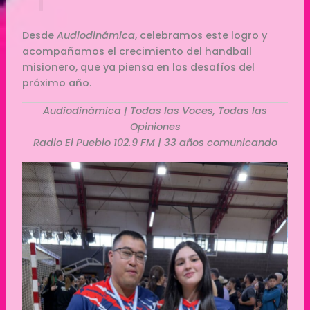
Desde
Audiodinámica
, celebramos este logro y
acompañamos el crecimiento del handball
misionero, que ya piensa en los desafíos del
próximo año.
Audiodinámica | Todas las Voces, Todas las
Opiniones
Radio El Pueblo 102.9 FM | 33 años comunicando