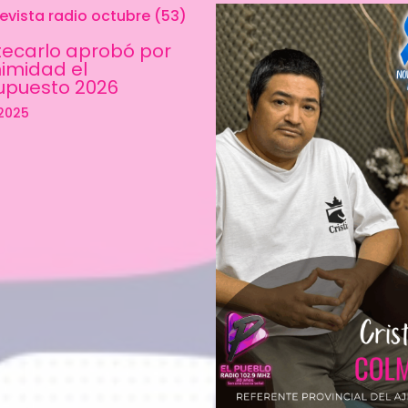
ecarlo aprobó por
imidad el
upuesto 2026
2025