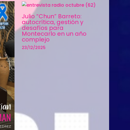
Julio “Chun” Barreto:
autocrítica, gestión y
desafíos para
Montecarlo en un año
complejo
23/12/2025