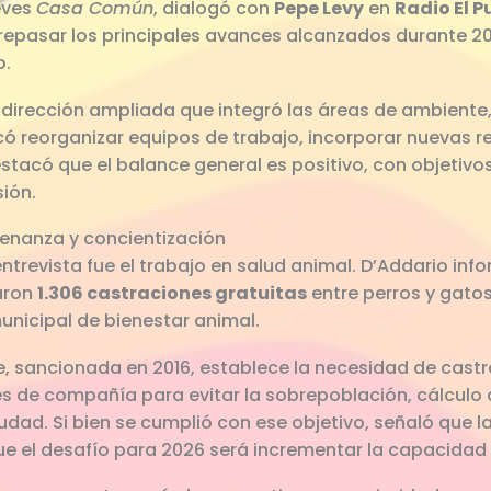
eves
Casa Común
, dialogó con
Pepe Levy
en
Radio El P
 repasar los principales avances alcanzados durante 2
o.
dirección ampliada que integró las áreas de ambiente,
icó reorganizar equipos de trabajo, incorporar nuevas r
estacó que el balance general es positivo, con objetivo
ión.
denanza y concientización
entrevista fue el trabajo en salud animal. D’Addario info
zaron
1.306 castraciones gratuitas
entre perros y gato
unicipal de bienestar animal.
e, sancionada en 2016, establece la necesidad de castra
 de compañía para evitar la sobrepoblación, cálculo q
iudad. Si bien se cumplió con ese objetivo, señaló que
ue el desafío para 2026 será incrementar la capacidad