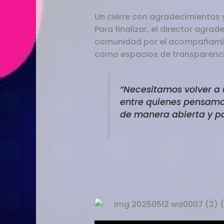
Un cierre con agradecimientos 
Para finalizar, el director agr
comunidad por el acompañamient
como espacios de transparenci
“Necesitamos volver a 
entre quienes pensamos
de manera abierta y pa