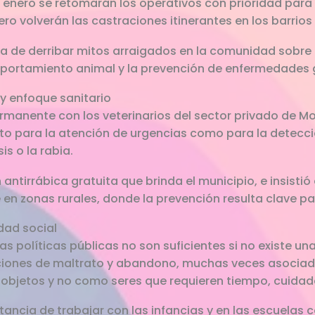
 enero se retomarán los operativos con prioridad para 
ero volverán las castraciones itinerantes en los barrios
 de derribar mitos arraigados en la comunidad sobre 
omportamiento animal y la prevención de enfermedades 
 y enfoque sanitario
permanente con los veterinarios del sector privado de Mo
nto para la atención de urgencias como para la dete
s o la rabia.
tirrábica gratuita que brinda el municipio, e insistió 
en zonas rurales, donde la prevención resulta clave par
dad social
las políticas públicas no son suficientes si no existe 
ciones de maltrato y abandono, muchas veces asociada
 objetos y no como seres que requieren tiempo, cuida
ancia de trabajar con las infancias y en las escuelas