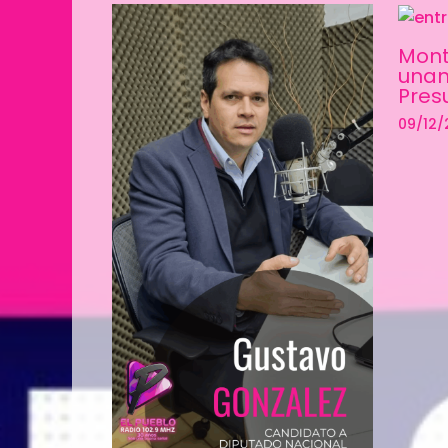
Mont
unan
Pres
09/12/