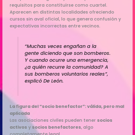
requisitos para constituirse como cuartel.
Aparecen en distintas localidades ofreciendo
cursos sin aval oficial, lo que genera confusión y
expectativas incorrectas entre vecinos.
“Muchas veces engañan a la
gente diciendo que son bomberos.
Y cuando ocurre una emergencia,
¿a quién recurre la comunidad? A
sus bomberos voluntarios reales”,
explicó De León.
La figura del “socio benefactor”: válida, pero mal
aplicada
Las asociaciones civiles pueden tener
socios
activos
y
socios benefactores
, algo
completamente legal.