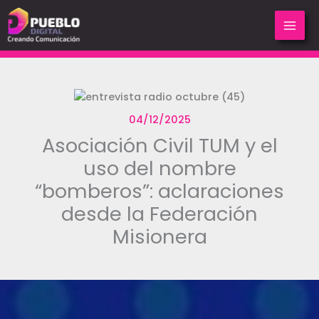
Ir
al
contenido
04/12/2025
Asociación Civil TUM y el
uso del nombre
“bomberos”: aclaraciones
desde la Federación
Misionera