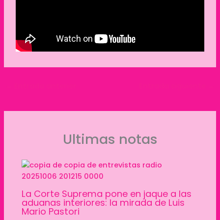
←
Entrada anterior
Entrada siguiente
→
Ultimas notas
La Corte Suprema pone en jaque a las
aduanas interiores: la mirada de Luis
Mario Pastori