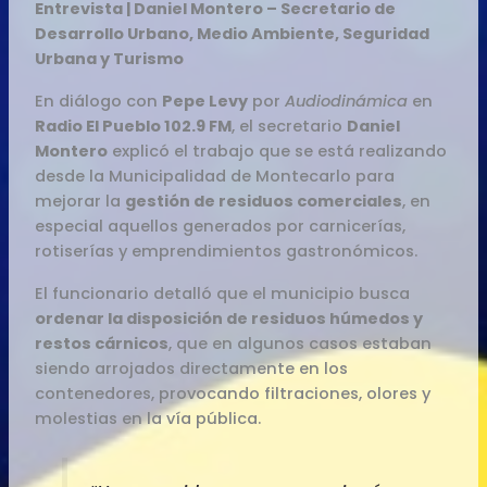
Entrevista | Daniel Montero – Secretario de
Desarrollo Urbano, Medio Ambiente, Seguridad
Urbana y Turismo
En diálogo con
Pepe Levy
por
Audiodinámica
en
Radio El Pueblo 102.9 FM
, el secretario
Daniel
Montero
explicó el trabajo que se está realizando
desde la Municipalidad de Montecarlo para
mejorar la
gestión de residuos comerciales
, en
especial aquellos generados por carnicerías,
rotiserías y emprendimientos gastronómicos.
El funcionario detalló que el municipio busca
ordenar la disposición de residuos húmedos y
restos cárnicos
, que en algunos casos estaban
siendo arrojados directamente en los
contenedores, provocando filtraciones, olores y
molestias en la vía pública.