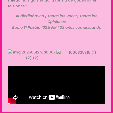
miedo no siga siendo la forma de gobernar en
Misiones.”
Audiodinámica | Todas las Voces, Todas las
Opiniones
Radio El Pueblo 102.9 FM | 33 años comunicando