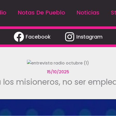
io
Notas De Pueblo
Noticias
S
Facebook
Instagram
15/10/2025
 los misioneros, no ser emple