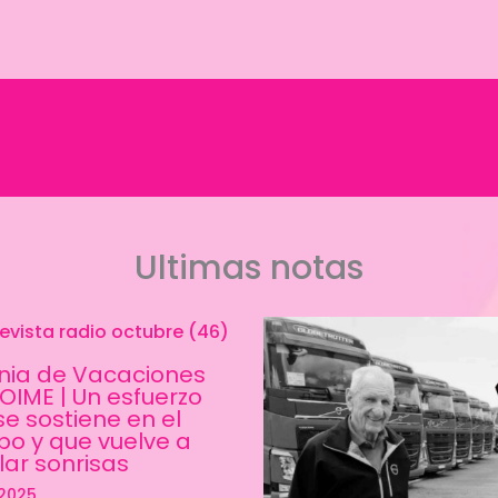
Ultimas notas
nia de Vacaciones
SOIME | Un esfuerzo
se sostiene en el
po y que vuelve a
lar sonrisas
/2025