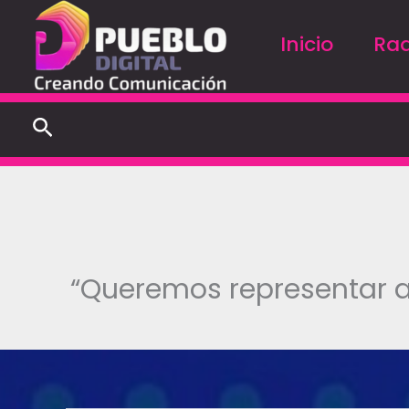
Ir
al
Inicio
Rad
contenido
Buscar
“Queremos representar a