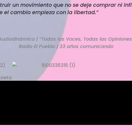
ruir un movimiento que no se deje comprar ni infi
e el cambio empieza con la libertad.”
Audiodinámica | “Todas las Voces, Todas las Opiniones
Radio El Pueblo | 33 años comunicando
pleta