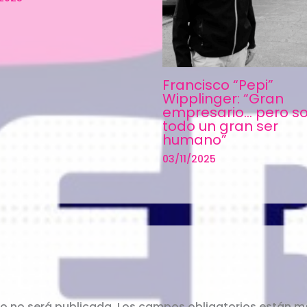
Francisco “Pepi”
Wipplinger: “Gran
empresario… pero s
todo un gran ser
humano”
03/11/2025
co no será publicada.
Los campos obligatorios están 