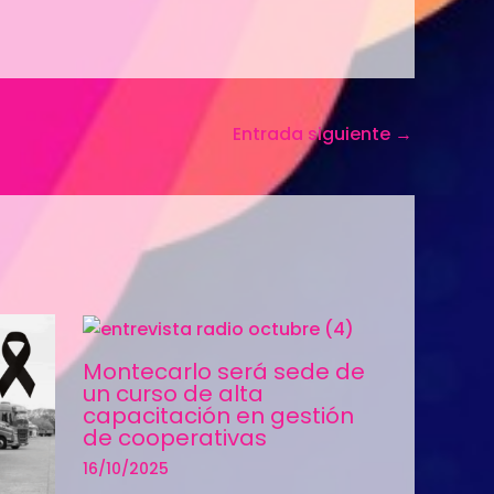
Entrada siguiente
→
Montecarlo será sede de
un curso de alta
capacitación en gestión
de cooperativas
16/10/2025