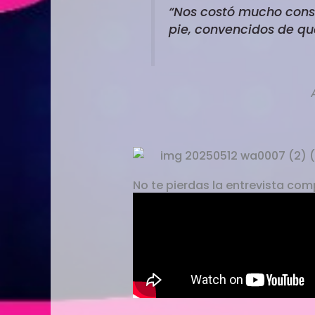
“Nos costó mucho const
pie, convencidos de qu
No te pierdas la entrevista com