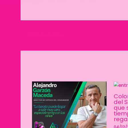
←
Entrada anterior
Colo
del 
que 
tiem
rega
04/12