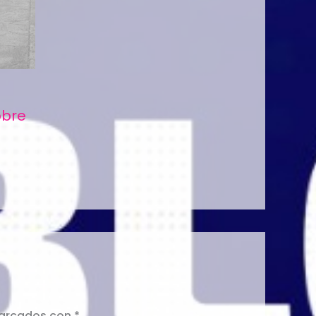
obre
marcados con
*