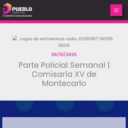
Ir
al
contenido
06/10/2025
Parte Policial Semanal |
Comisaría XV de
Montecarlo