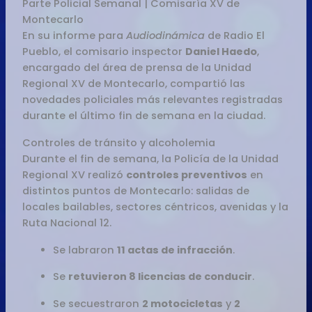
Parte Policial Semanal | Comisaría XV de
Montecarlo
En su informe para
Audiodinámica
de Radio El
Pueblo, el comisario inspector
Daniel Haedo
,
encargado del área de prensa de la Unidad
Regional XV de Montecarlo, compartió las
novedades policiales más relevantes registradas
durante el último fin de semana en la ciudad.
Controles de tránsito y alcoholemia
Durante el fin de semana, la Policía de la Unidad
Regional XV realizó
controles preventivos
en
distintos puntos de Montecarlo: salidas de
locales bailables, sectores céntricos, avenidas y la
Ruta Nacional 12.
Se labraron
11 actas de infracción
.
Se
retuvieron 8 licencias de conducir
.
Se secuestraron
2 motocicletas
y
2