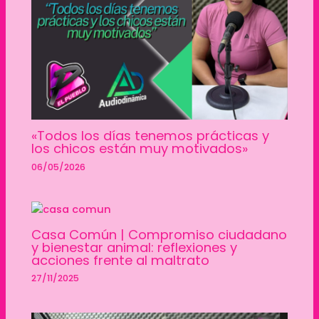
«Todos los días tenemos prácticas y
los chicos están muy motivados»
06/05/2026
Casa Común | Compromiso ciudadano
y bienestar animal: reflexiones y
acciones frente al maltrato
27/11/2025