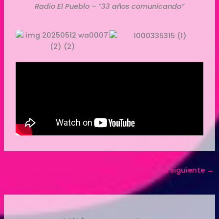
Radio El Pueblo – “33 años comunicando”
←
Entrada anterior
Entrada siguiente
→