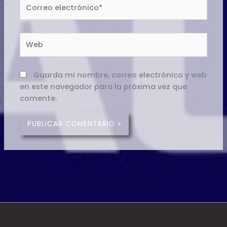
Correo
electrónico*
Web
Guarda mi nombre, correo electrónico y web
en este navegador para la próxima vez que
comente.