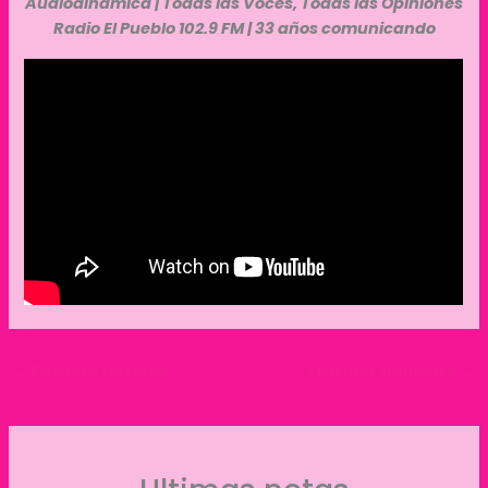
Audiodinámica | Todas las Voces, Todas las Opiniones
Radio El Pueblo 102.9 FM | 33 años comunicando
←
Entrada anterior
Entrada siguiente
→