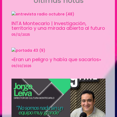
Ultimas notas
INTA Montecarlo | Investigación,
territorio y una mirada abierta al futuro
05/12/2025
«Eran un peligro y había que sacarlos»
09/03/2026