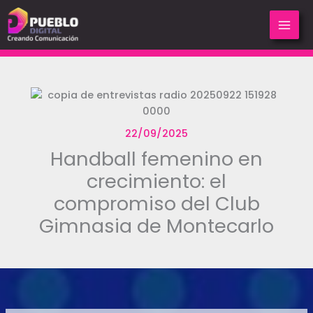
Ir
al
contenido
22/09/2025
Handball femenino en
crecimiento: el
compromiso del Club
Gimnasia de Montecarlo