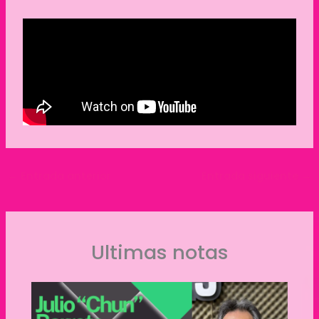
←
Entrada anterior
Entrada siguiente
→
Ultimas notas