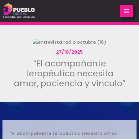
Ir
al
contenido
27/10/2025
“El acompañante
terapéutico necesita
amor, paciencia y vínculo”
“El acompañante terapéutico necesita amor,