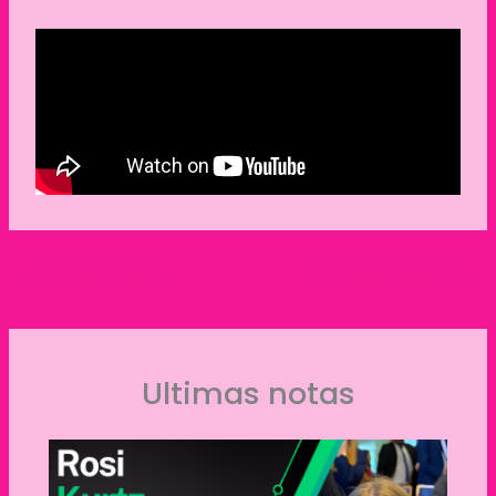
←
Entrada anterior
Entrada siguiente
→
Ultimas notas