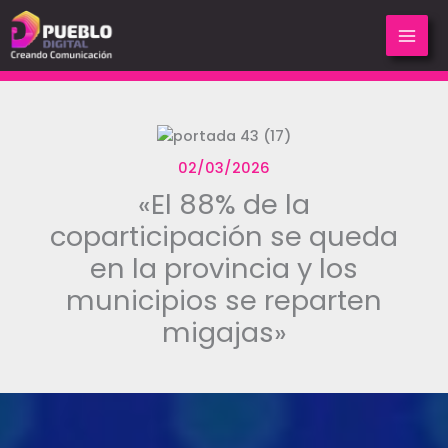
Ir
al
contenido
02/03/2026
«El 88% de la
coparticipación se queda
en la provincia y los
municipios se reparten
migajas»