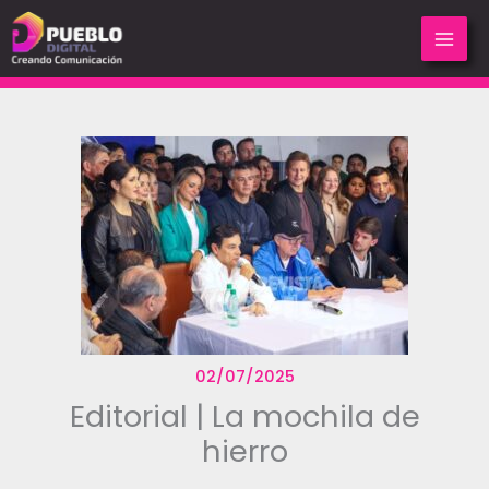
Ir
al
contenido
02/07/2025
Editorial | La mochila de
hierro