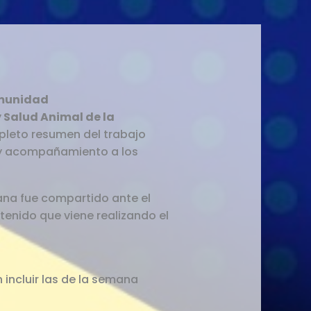
omunidad
 Salud Animal de la
leto resumen del trabajo
l y acompañamiento a los
ana fue compartido ante el
tenido que viene realizando el
n incluir las de la semana