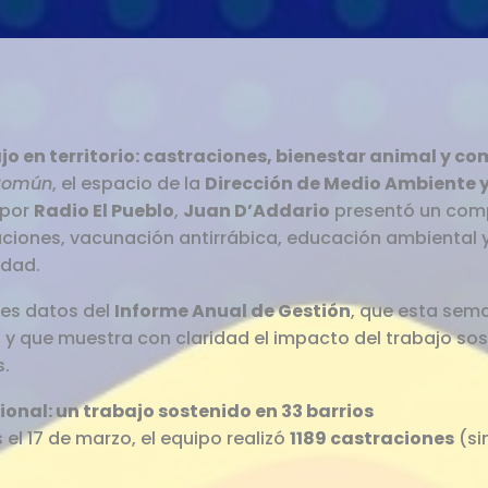
o en territorio: castraciones, bienestar animal y c
Común
, el espacio de la
Dirección de Medio Ambiente y
por
Radio El Pueblo
,
Juan D’Addario
presentó un comp
raciones, vacunación antirrábica, educación ambienta
udad.
les datos del
Informe Anual de Gestión
, que esta sem
y que muestra con claridad el impacto del trabajo sos
s.
onal: un trabajo sostenido en 33 barrios
 el 17 de marzo, el equipo realizó
1189 castraciones
(si