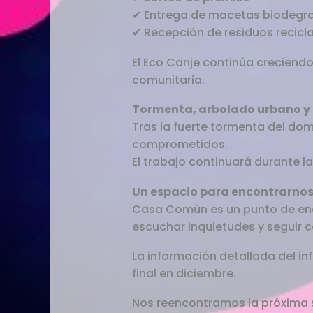
✔ Entrega de macetas biodegra
✔ Recepción de residuos recicl
El Eco Canje continúa crecien
comunitaria.
Tormenta, arbolado urbano y
Tras la fuerte tormenta del dom
comprometidos.
El trabajo continuará durante 
Un espacio para encontrarno
Casa Común es un punto de enc
escuchar inquietudes y seguir
La información detallada del in
final en diciembre.
Nos reencontramos la próxima