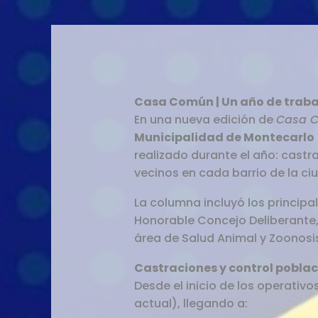
Casa Común | Un año de trabaj
En una nueva edición de
Casa 
Municipalidad de Montecarlo
realizado durante el año: cast
vecinos en cada barrio de la ci
La columna incluyó los principa
Honorable Concejo Deliberante, 
área de Salud Animal y Zoonosi
Castraciones y control poblaci
Desde el inicio de los operativos
actual), llegando a: