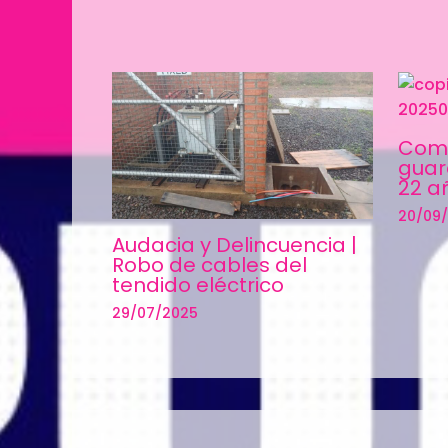
Com
guar
22 a
20/09
Audacia y Delincuencia |
Robo de cables del
tendido eléctrico
29/07/2025