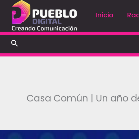
Ir
al
Inicio
Rad
contenido
Buscar
Casa Común | Un año de t